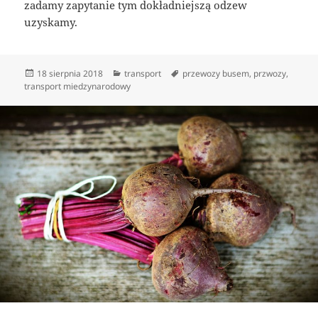
zadamy zapytanie tym dokładniejszą odzew
uzyskamy.
Data
Kategorie
Tagi
18 sierpnia 2018
transport
przewozy busem
,
przwozy
,
publikacji
transport miedzynarodowy