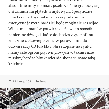
absolutnie inny rozmiar, jeżeli właśnie gra toczy się
o słuchanie na płytach winylowych. Specyficzne
trzaski dodadzą smaku, a nasze preferencje
estetyczne jeszcze bardziej będą mogły się rozwijać.
Wielu melomanów potwierdza, że w ten sposób
odbierane dźwięki, które dochodzą z gramofonu,
znacznie ciekawiej brzmią w porównaniu do
odtwarzaczy CD lub MP3. Na szczęście na rynku
mamy całe ogrom płyt winylowych w takim razie
musimy bardzo błyskawicznie skonstruować taką
kolekcję.
Data
Kategorie
18 lutego 2021
Inne
publikacji