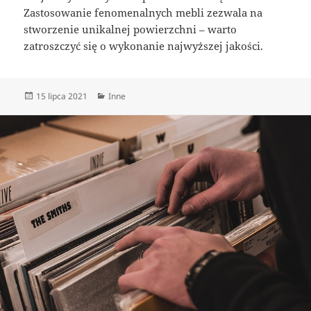
Zastosowanie fenomenalnych mebli zezwala na
stworzenie unikalnej powierzchni – warto
zatroszczyć się o wykonanie najwyższej jakości.
Data
Kategorie
15 lipca 2021
Inne
publikacji