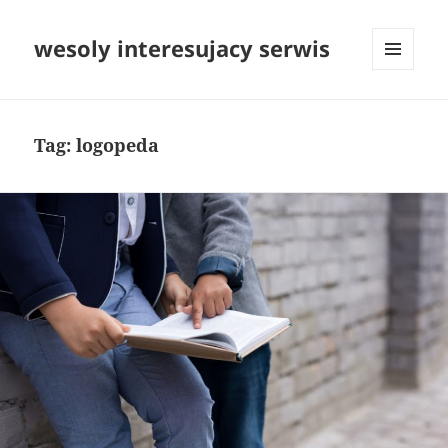
wesoly interesujacy serwis
MENU
I
WIDGETY
Tag:
logopeda