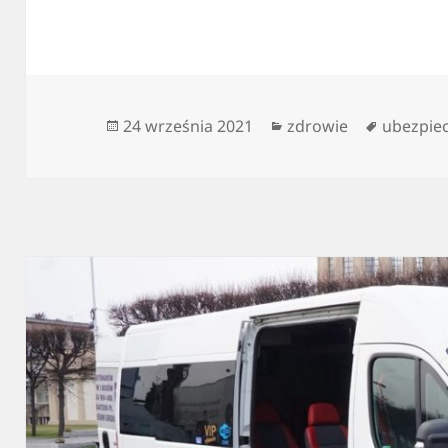
Data
Kategorie
Tagi
24 września 2021
zdrowie
ubezpie
publikacji