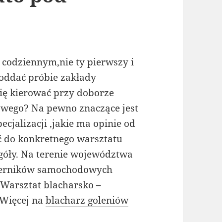
u codziennym,nie ty pierwszy i
poddać próbie zakłady
się kierować przy doborze
wego? Na pewno znaczące jest
ecjalizacji ,jakie ma opinie od
ć do konkretnego warsztatu
góły. Na terenie województwa
kierników samochodowych
 Warsztat blacharsko –
 Więcej na
blacharz goleniów