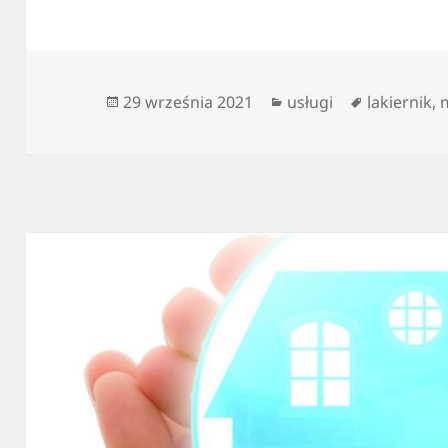
Data
Kategorie
Tagi
29 września 2021
usługi
lakiernik
,
publikacji