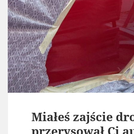
Miałeś zajście d
przerysował Ci a