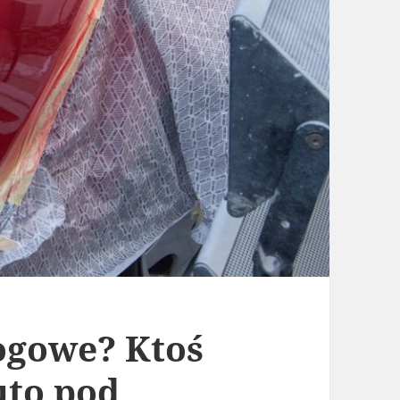
rogowe? Ktoś
uto pod